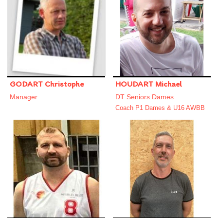
GODART Christophe
HOUDART Michael
Manager
DT Seniors Dames
Coach P1 Dames & U16 AWBB