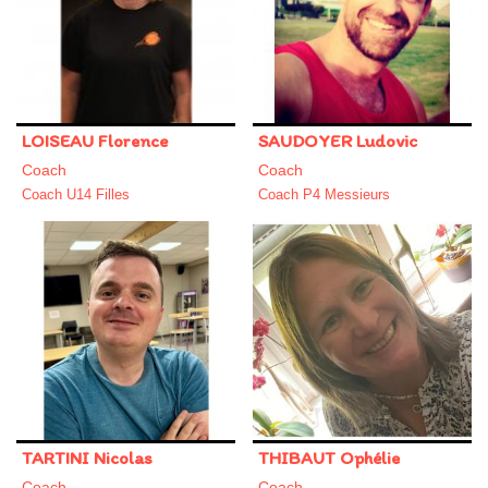
LOISEAU Florence
SAUDOYER Ludovic
Coach
Coach
Coach U14 Filles
Coach P4 Messieurs
TARTINI Nicolas
THIBAUT Ophélie
Coach
Coach