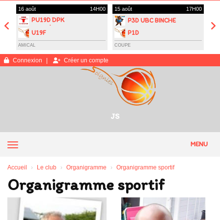
Panneau de gestion des cookies
H00
16 août
14H00
15 août
17H00
13 
PU19D DPK
P3D UBC BINCHE
CARNIÈRES
U19F
P1D
MORLANWELZ
AMICAL
COUPE
AMI
Connexion
Créer un compte
JS
MENU
Accueil
Le club
Organigramme
Organigramme sportif
Organigramme sportif