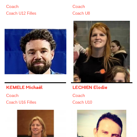
Coach
Coach
Coach U12 Filles
Coach U8
KEMELE Michaël
LECHIEN Elodie
Coach
Coach
Coach U16 Filles
Coach U10