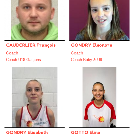
CAUDERLIER François
GONDRY Eleonore
Coach
Coach
Coach U18 Garçons
Coach Baby & U6
GONDRY Elisabeth
GOTTO Elina