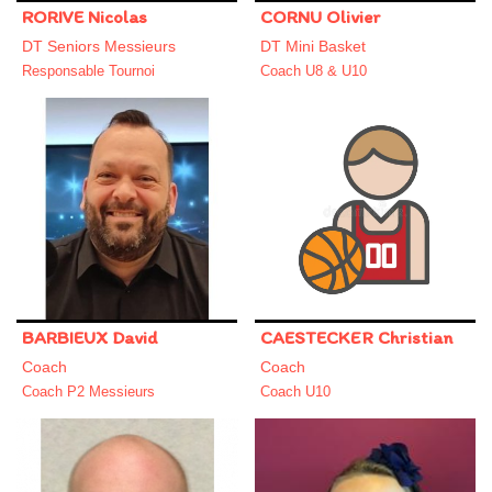
RORIVE Nicolas
CORNU Olivier
DT Seniors Messieurs
DT Mini Basket
Responsable Tournoi
Coach U8 & U10
BARBIEUX David
CAESTECKER Christian
Coach
Coach
Coach P2 Messieurs
Coach U10