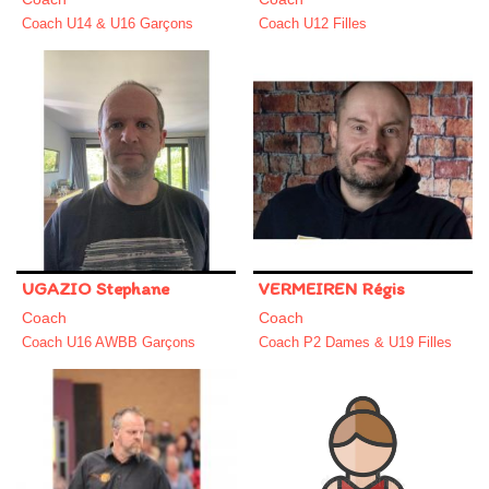
Coach U14 & U16 Garçons
Coach U12 Filles
UGAZIO Stephane
VERMEIREN Régis
Coach
Coach
Coach U16 AWBB Garçons
Coach P2 Dames & U19 Filles