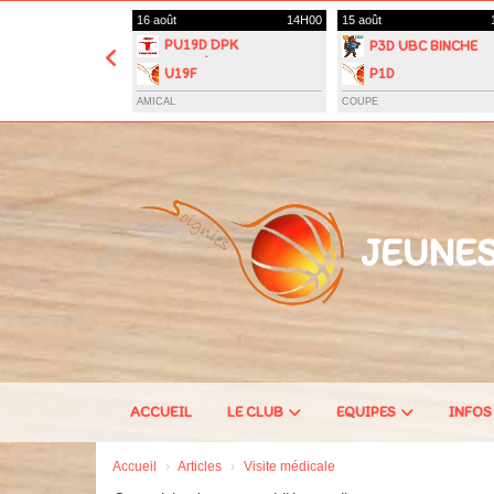
Panneau de gestion des cookies
16 août
14H00
15 août
PU19D DPK
P3D UBC BINCHE
CARNIÈRES
U19F
P1D
MORLANWELZ
AMICAL
COUPE
JEUNES
ACCUEIL
LE CLUB
EQUIPES
INFOS
Accueil
Articles
Visite médicale