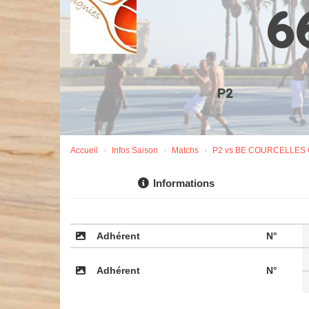
6
P2
Accueil
Infos Saison
Matchs
P2 vs BE COURCELLES 
Informations
Adhérent
N°
Adhérent
N°