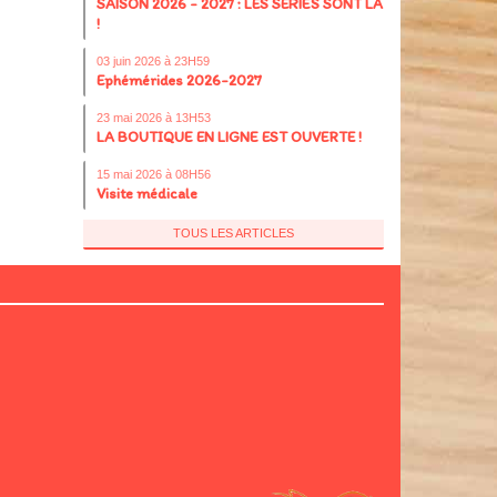
SAISON 2026 - 2027 : LES SÉRIES SONT LÀ
!
03 juin 2026 à 23H59
Ephémérides 2026-2027
23 mai 2026 à 13H53
LA BOUTIQUE EN LIGNE EST OUVERTE !
15 mai 2026 à 08H56
Visite médicale
TOUS LES ARTICLES