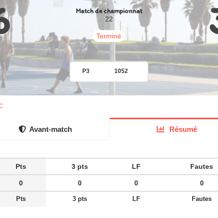
6
Match de championnat
22
Terminé
P3
1052
C
Avant-match
Résumé
Pts
3 pts
LF
Fautes
0
0
0
0
Pts
3 pts
LF
Fautes