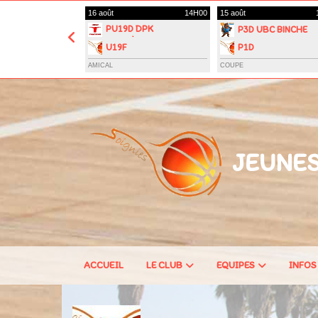
Panneau de gestion des cookies
16 août
14H00
15 août
PU19D DPK
P3D UBC BINCHE
CARNIÈRES
U19F
P1D
MORLANWELZ
AMICAL
COUPE
JEUNES
ACCUEIL
LE CLUB
EQUIPES
INFOS