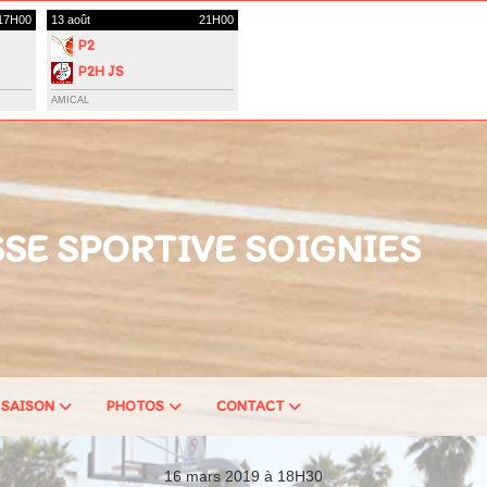
17H00
13 août
21H00
P2
P2H JS
STAMBRUGES B
AMICAL
SE SPORTIVE SOIGNIES
 SAISON
PHOTOS
CONTACT
16 mars 2019 à 18H30