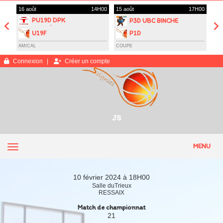
Panneau de gestion des cookies
H00
16 août
14H00
15 août
17H00
13 
PU19D DPK
P3D UBC BINCHE
CARNIÈRES
U19F
P1D
MORLANWELZ
AMICAL
COUPE
AMI
Connexion
Créer un compte
JS
MENU
10 février 2024 à 18H00
Salle duTrieux
RESSAIX
Match de championnat
21