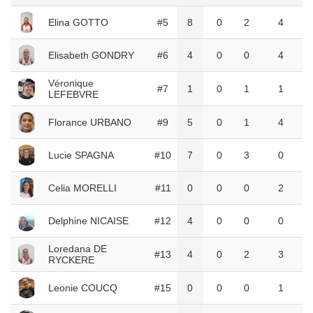
Elina GOTTO
#5
8
0
2
4
Elisabeth GONDRY
#6
4
0
0
4
Véronique
#7
1
0
1
1
LEFEBVRE
Florance URBANO
#9
5
0
1
4
Lucie SPAGNA
#10
7
0
3
0
Celia MORELLI
#11
0
0
0
2
Delphine NICAISE
#12
4
0
0
0
Loredana DE
#13
4
0
2
3
RYCKERE
Leonie COUCQ
#15
0
0
0
1