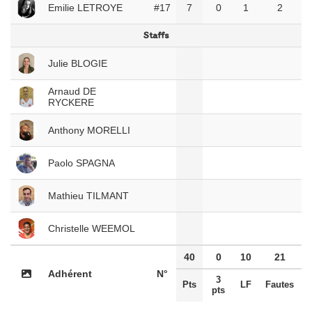
Emilie LETROYE
#17
7
0
1
2
Staffs
Julie BLOGIE
Arnaud DE
RYCKERE
Anthony MORELLI
Paolo SPAGNA
Mathieu TILMANT
Christelle WEEMOL
40
0
10
21
Adhérent
N°
3
Pts
LF
Fautes
pts