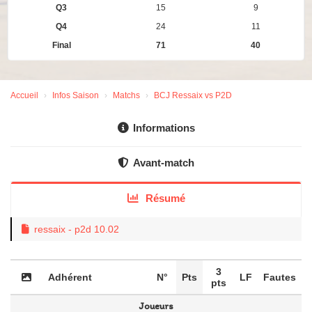
Q3
15
9
Q4
24
11
Final
71
40
Accueil
Infos Saison
Matchs
BCJ Ressaix vs P2D
Informations
Avant-match
Résumé
ressaix - p2d 10.02
3
Adhérent
N°
Pts
LF
Fautes
pts
Joueurs