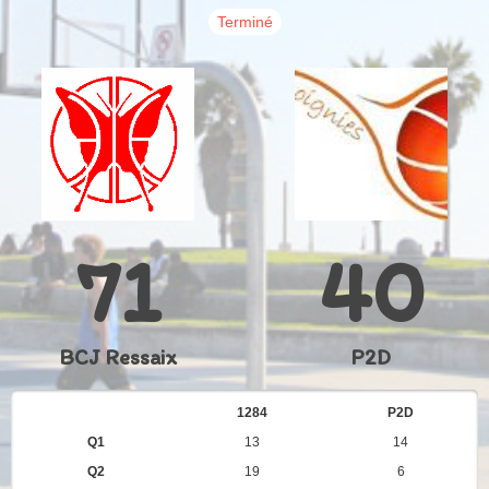
Terminé
71
40
BCJ Ressaix
P2D
1284
P2D
Q1
13
14
Q2
19
6